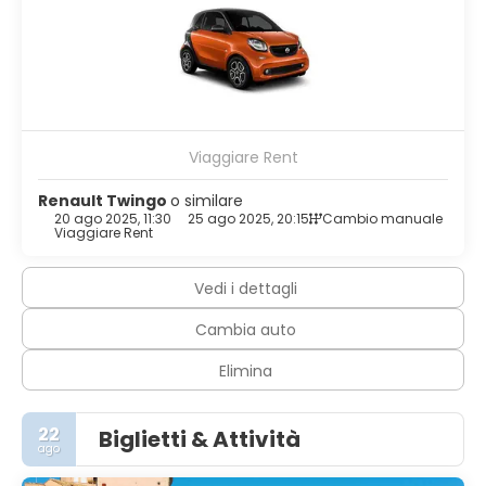
bidet. I comfort includono telefoni, casseforti e scrivanie.
Presso un hotel è disponibile il servizio in camera con
orario limitato.
Potrai usufruire di personale poliglotta, deposito bagagli e
una biblioteca. È possibile usufruire di una navetta da e
per l'aeroporto 24 ore su 24 a pagamento.
Viaggiare Rent
Renault Twingo
o similare
20 ago 2025, 11:30
25 ago 2025, 20:15
Cambio manuale
Viaggiare Rent
Vedi i dettagli
Cambia auto
Elimina
22
Biglietti & Attività
ago