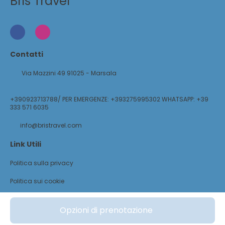
Bris Travel
Contatti
Via Mazzini 49 91025 - Marsala
+390923713788/ PER EMERGENZE: +393275995302 WHATSAPP: +39
333 571 6035
info@bristravel.com
Link Utili
Politica sulla privacy
Politica sui cookie
@ Copyright 2026
Opzioni di prenotazione