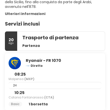
della Sicilia, fino alla conquista da parte degli Arabi,
avvenuta nell'878.
Ulteriori informazioni
Servizi inclusi
Trasporto di partenza
20
ago
Partenza
Ryanair - FR 1070
Diretto
08:25
Malpensa
(MXP)
2H
10:25
Catania Fontanarossa
(CTA)
1 borsetta
Basic