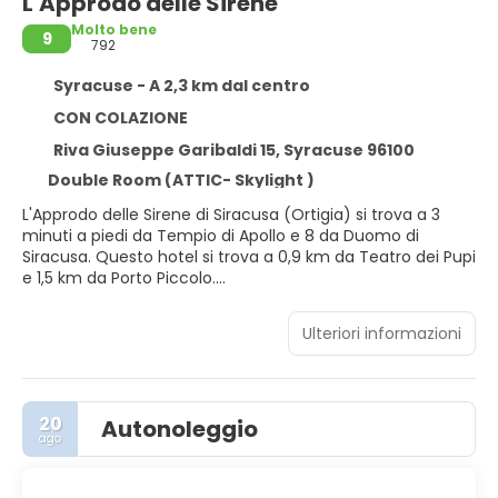
L'Approdo delle Sirene
Molto bene
9
792
Syracuse - A 2,3 km dal centro
CON COLAZIONE
Riva Giuseppe Garibaldi 15, Syracuse 96100
Double Room (ATTIC- Skylight )
L'Approdo delle Sirene di Siracusa (Ortigia) si trova a 3
minuti a piedi da Tempio di Apollo e 8 da Duomo di
Siracusa. Questo hotel si trova a 0,9 km da Teatro dei Pupi
e 1,5 km da Porto Piccolo.
Avrai a disposizione una terrazza panoramica da dove
Ulteriori informazioni
ammirare il paesaggio, nonché il Wi-Fi gratuito e
l'assistenza per la prenotazione di tour e biglietti.
Rilassati in una delle 8 camere della struttura, complete di
20
Autonoleggio
frigorifero e minibar. Il Wi-Fi gratuito ti consente di restare
ago
in contatto con il mondo, mentre la TV con canali in
digitale è l'ideale per concedersi un po' di svago. Il bagno
in camera dispone di doccia, set di cortesia gratuiti e