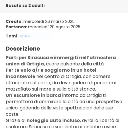
Basato su 2 adulti
Creato:
mercoledì 26 marzo 2025
Partenza:
mercoledì 20 agosto 2025
Temi
Mare
Descrizione
Parti per Siracusa e immergiti nell’atmosfera 
unica di Ortigia
, cuore pulsante della città.
Per te 
volo a/r
 e 
soggiorno in un hotel 
incantevole
 nel centro di Ortigia, con camere 
affacciate sul porto, da dove godere di panorami 
mozzafiato sul mare e sulla città storica. 
Un'escursione in barca
 intorno ad Ortigia ti 
permetterà di ammirare la città da una prospettiva 
unica, godendo delle viste spettacolari delle sue 
coste.
Grazie al 
noleggio auto incluso
, avrai la libertà di 
esplorare Siracusa e i suoi dintorni: antiche rovine 