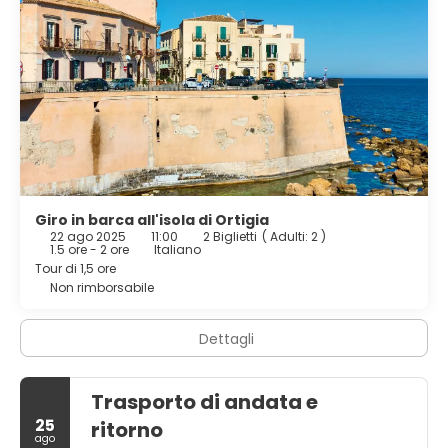
Giro in barca all'isola di Ortigia
22 ago 2025
11:00
2 Biglietti
(
Adulti: 2
)
1.5 ore - 2 ore
Italiano
Tour di 1,5 ore
Non rimborsabile
Dettagli
Trasporto di andata e
25
ritorno
ago