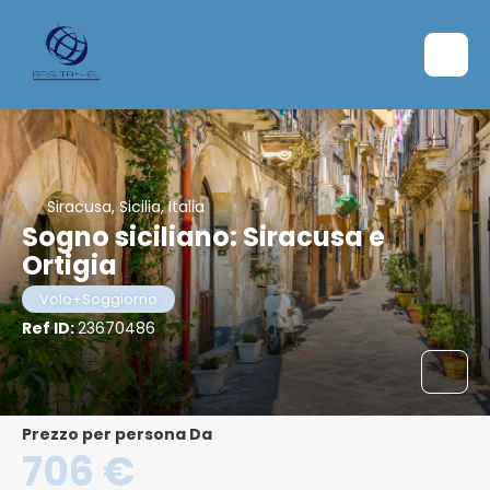
Siracusa, Sicilia, Italia
Sogno siciliano: Siracusa e
Ortigia
Volo+Soggiorno
Ref ID:
23670486
Prezzo per persona Da
706 €