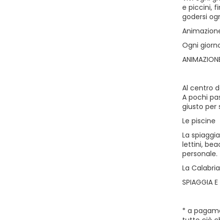
e piccini, 
godersi ogn
Animazione
Ogni giorno
ANIMAZIONE
Al centro d
A pochi pas
giusto per 
Le piscine
La spiaggia
lettini, be
personale.
La Calabria
SPIAGGIA E 
* a pagamen