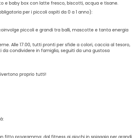
to e baby box con latte fresco, biscotti, acqua e tisane.
igatoria per i piccoli ospiti da 0 a 1 anno):
coinvolge piccoli e grandi tra balli, mascotte e tanta energia
e. Alle 17.00, tutti pronti per sfide a colori, caccia al tesoro,
ti da condividere in famiglia, seguiti da una gustosa
divertono proprio tutti!
à:
n fitto programma: dal fitness ai giochi in spiaggia per grandi