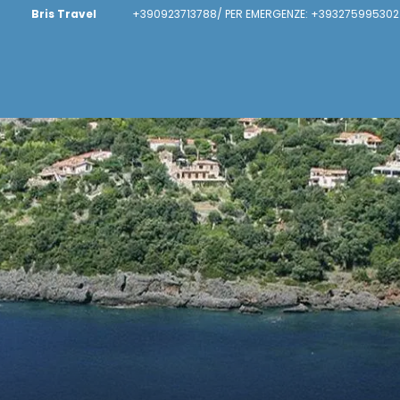
Bris Travel
+390923713788/ PER EMERGENZE: +393275995302 