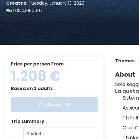
Created:
Tuesday, January 13, 2026
Ref ID:
43190007
Themes
price per person From
1.208 €
About
Solo sogg
Based on 2 adults
La quota
Sistem
Customize it!
Assicu
Th Full
Trip summary
Club Ca
2 Adults
Thinky 