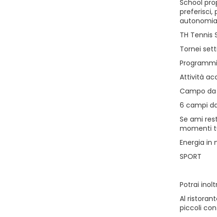
School prop
preferisci,
autonomia e
TH Tennis 
Tornei set
Programmi 
Attività a
Campo da c
6 campi da 
Se ami rest
momenti tut
Energia in 
SPORT
Potrai inol
Al ristoran
piccoli con