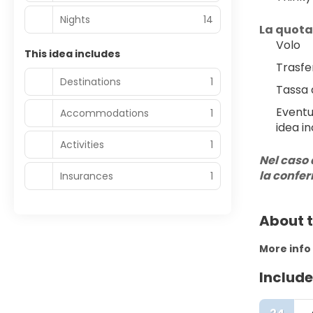
Nights
14
La quota
Volo
This idea includes
Trasfe
Destinations
1
Tassa 
Eventu
Accommodations
1
idea in
Activities
1
Nel caso 
la confe
Insurances
1
About t
More info
Include