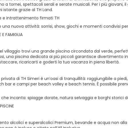
fino a tornei, spettacoli serali e serate musicali. Per i più giovani,
i istante grazie al TH Land.
 e intrattenimento firmati TH
 una nuova attività: sorrisi, show, giochi e momenti condivisi per 
 E FAMIGLIA
el villaggio trovi una grande piscina circondata dal verde, perfett
si, una piscina dedicata ai più piccoli garantisce divertimento 
staccare, ricaricarti e goderti la tua vacanza in piena libertà.
 privata di TH Simeri è un’oasi di tranquillità: raggiungibile a pied
ach bar e campi per beach volley e beach tennis. È possibile pren
 che incanta: spiagge dorate, natura selvaggia e borghi storici d
PISCINE
to alcolici e superalcolici Premium, bevande e acqua non alla sp