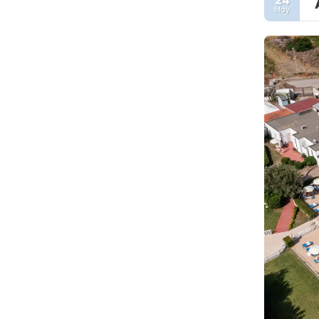
24
May