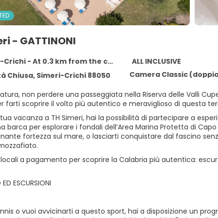
TED
eri - GATTINONI
Crichi - At 0.3 km from the centre
ALL INCLUSIVE
Camera Classic (doppi
tà Chiusa, Simeri-Crichi 88050
atura, non perdere una passeggiata nella Riserva delle Valli Cup
 farti scoprire il volto più autentico e meraviglioso di questa terra
tua vacanza a TH Simeri, hai la possibilità di partecipare a esperie
a barca per esplorare i fondali dell’Area Marina Protetta di Capo Ri
nante fortezza sul mare, o lasciarti conquistare dal fascino senz
mozzafiato.
locali a pagamento per scoprire la Calabria più autentica: escur
 ED ESCURSIONI
ennis o vuoi avvicinarti a questo sport, hai a disposizione un p