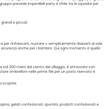
 il gruppo prevede imperdibili party e sfide tra le squadre per
grandi e piccoli.
a per rinfrescarti, nuotare o semplicemente rilassarti al sole.
in sicurezza anche per i bambini. Qui ogni momento è quello
i,a soli 300 metri dal centro del villaggio, è attrezzata con
otare ombrelloni nelle prime file per un posto riservato e
a scoprire.
ina, gelati confezionati, spuntini, prodotti confezionati e