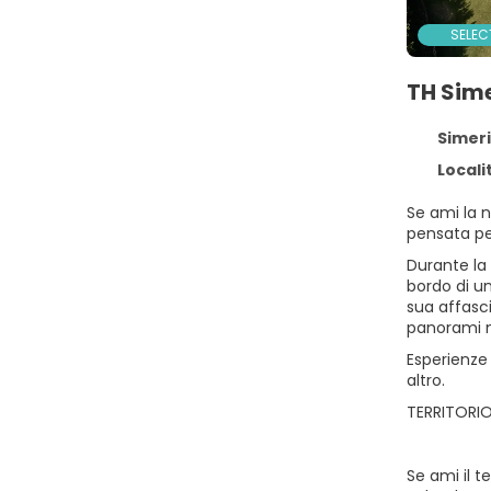
SELEC
TH Sim
Simeri-
Locali
Se ami la n
pensata per
Durante la 
bordo di un
sua affasci
panorami 
Esperienze 
altro.
TERRITORIO
Se ami il t