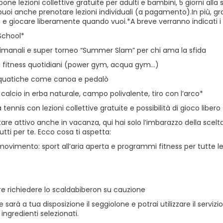
one lezioni collettive gratuite per adulti e bambini, 5 giorni al
 puoi anche prenotare lezioni individuali (a pagamento).In più, gra
 giocare liberamente quando vuoi.*A breve verranno indicati i per
School*
timanali e super torneo “Summer Slam” per chi ama la sfida
fitness quotidiani (power gym, acqua gym…)
cquatiche come canoa e pedalò
alcio in erba naturale, campo polivalente, tiro con l’arco*
tennis con lezioni collettive gratuite e possibilità di gioco libero
are attivo anche in vacanza, qui hai solo l’imbarazzo della scelta
ti per te. Ecco cosa ti aspetta:
movimento: sport all’aria aperta e programmi fitness per tutte le
tre richiedere lo scaldabiberon su cauzione
te sarà a tua disposizione il seggiolone e potrai utilizzare il servi
 ingredienti selezionati.