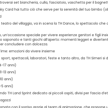
roverai set biancheria, culla, fasciatoio, vaschetta per il bagnet
ky Card hai tutto ciò che serve per la serenità del tuo bimbo (obbl
d
l teatro del villaggio, va in scena la TH Dance, lo spettacolo che 
, un’occasione speciale per vivere esperienze genitori e figli insiem
lo saponato e tanti giochi all’aperto: momenti leggeri e diverten
r concludere con dolcezza.
Time: emozioni da vivere insieme
 sport, spettacoli, laboratori, feste e tanto altro, da TH Simeri si 
4-17 anni)
11-13 anni)
10 anni)
-5 anni)
ndo TH Land Sprint dedicato ai piccoli ospiti, divisi per fascia d’et
ragazzi
iornata con il sorriso grazie al team di animazione, che propone u