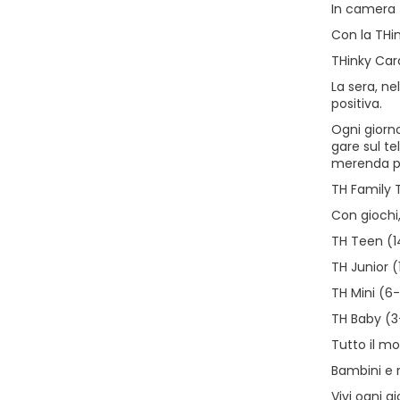
In camera t
Con la THin
THinky Car
La sera, ne
positiva.
Ogni giorno
gare sul te
merenda pe
TH Family 
Con giochi,
TH Teen (1
TH Junior (
TH Mini (6-
TH Baby (3
Tutto il mo
Bambini e 
Vivi ogni g