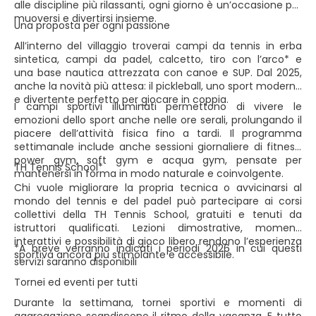
alle discipline più rilassanti, ogni giorno è un’occasione per
muoversi e divertirsi insieme.
Una proposta per ogni passione
All’interno del villaggio troverai campi da tennis in erba
sintetica, campi da padel, calcetto, tiro con l’arco* e
una base nautica attrezzata con canoe e SUP. Dal 2025,
anche la novità più attesa: il pickleball, uno sport moderno
e divertente perfetto per giocare in coppia.
I campi sportivi illuminati permettono di vivere le
emozioni dello sport anche nelle ore serali, prolungando il
piacere dell’attività fisica fino a tardi. Il programma
settimanale include anche sessioni giornaliere di fitness,
power gym, soft gym e acqua gym, pensate per
TH Tennis School*
mantenersi in forma in modo naturale e coinvolgente.
Chi vuole migliorare la propria tecnica o avvicinarsi al
mondo del tennis e del padel può partecipare ai corsi
collettivi della TH Tennis School, gratuiti e tenuti da
istruttori qualificati. Lezioni dimostrative, momenti
interattivi e possibilità di gioco libero rendono l’esperienza
*A breve verranno indicati i periodi 2026 in cui questi
sportiva ancora più stimolante e accessibile.
servizi saranno disponibili
Tornei ed eventi per tutti
Durante la settimana, tornei sportivi e momenti di