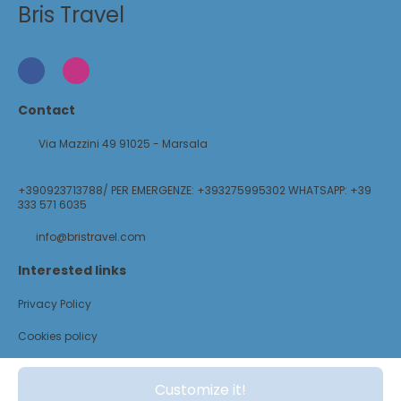
Bris Travel
Contact
Via Mazzini 49 91025 - Marsala
+390923713788/ PER EMERGENZE: +393275995302 WHATSAPP: +39
333 571 6035
info@bristravel.com
Interested links
Privacy Policy
Cookies policy
@ Copyright 2026
Customize it!