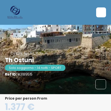
Ostuni, Apulia, Italy
Th Ostuni
Solo soggiorno - 14 notti - SPORT
Ref ID:
43189515
price per person From
1.377 €