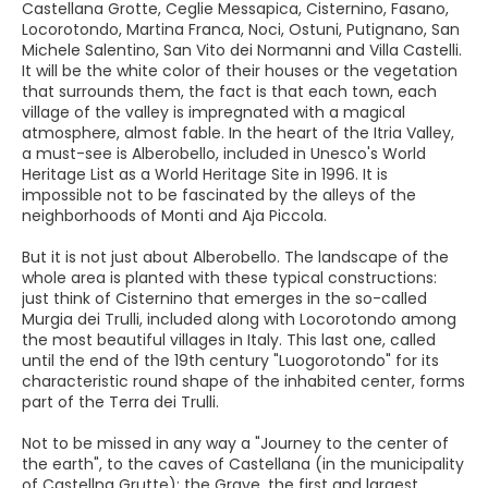
Castellana Grotte, Ceglie Messapica, Cisternino, Fasano,
Locorotondo, Martina Franca, Noci, Ostuni, Putignano, San
Michele Salentino, San Vito dei Normanni and Villa Castelli.
It will be the white color of their houses or the vegetation
that surrounds them, the fact is that each town, each
village of the valley is impregnated with a magical
atmosphere, almost fable. In the heart of the Itria Valley,
a must-see is Alberobello, included in Unesco's World
Heritage List as a World Heritage Site in 1996. It is
impossible not to be fascinated by the alleys of the
neighborhoods of Monti and Aja Piccola.
But it is not just about Alberobello. The landscape of the
whole area is planted with these typical constructions:
just think of Cisternino that emerges in the so-called
Murgia dei Trulli, included along with Locorotondo among
the most beautiful villages in Italy. This last one, called
until the end of the 19th century "Luogorotondo" for its
characteristic round shape of the inhabited center, forms
part of the Terra dei Trulli.
Not to be missed in any way a "Journey to the center of
the earth", to the caves of Castellana (in the municipality
of Castellna Grutte): the Grave, the first and largest