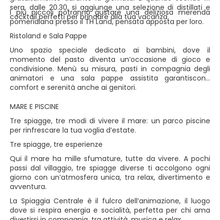
sera, dalle 20.30, si aggiunge una selezione di distillati e
I più piccoli potranno gustare una deliziosa merenda
cocktail perfetti per brindare alla tua vacanza.
pomeridiana presso il TH Land, pensata apposta per loro.
Ristoland e Sala Pappe
Uno spazio speciale dedicato ai bambini, dove il
momento del pasto diventa un’occasione di gioco e
condivisione. Menù su misura, pasti in compagnia degli
animatori e una sala pappe assistita garantiscono
comfort e serenità anche ai genitori.
MARE E PISCINE
Tre spiagge, tre modi di vivere il mare: un parco piscine
per rinfrescare la tua voglia d’estate.
Tre spiagge, tre esperienze
Qui il mare ha mille sfumature, tutte da vivere. A pochi
passi dal villaggio, tre spiagge diverse ti accolgono ogni
giorno con un’atmosfera unica, tra relax, divertimento e
avventura.
La Spiaggia Centrale è il fulcro dell’animazione, il luogo
dove si respira energia e socialità, perfetta per chi ama
divertirsi in compagnia, tra attività, musica e relax.